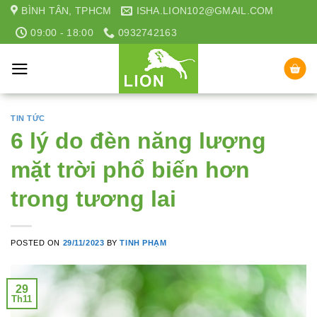
Skip
BÌNH TÂN, TPHCM
ISHA.LION102@GMAIL.COM
to
09:00 - 18:00
0932742163
content
TIN TỨC
6 lý do đèn năng lượng
mặt trời phổ biến hơn
trong tương lai
POSTED ON
29/11/2023
BY
TINH PHẠM
29
Th11