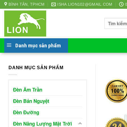
Skip
BÌNH TÂN, TPHCM
ISHA.LION102@GMAIL.COM
to
content
Tìm
kiếm:
Danh mục sản phẩm
DANH MỤC SẢN PHẨM
Đèn Âm Trần
Đèn Bán Nguyệt
Đèn Đường
Đèn Năng Lượng Mặt Trời