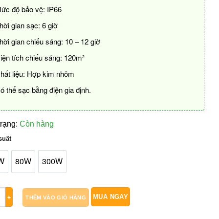
ức độ bảo vệ: IP66
hời gian sạc: 6 giờ
hời gian chiếu sáng: 10 – 12 giờ
iện tích chiếu sáng: 120m²
hất liệu: Hợp kim nhôm
ó thể sạc bằng điện gia định.
trạng:
Còn hàng
suất
W
80W
300W
hiếu Sáng Năng Lượng Mặt Trời 1 Khoang 80W/150W/300W số l
MUA NGAY
THÊM VÀO GIỎ HÀNG