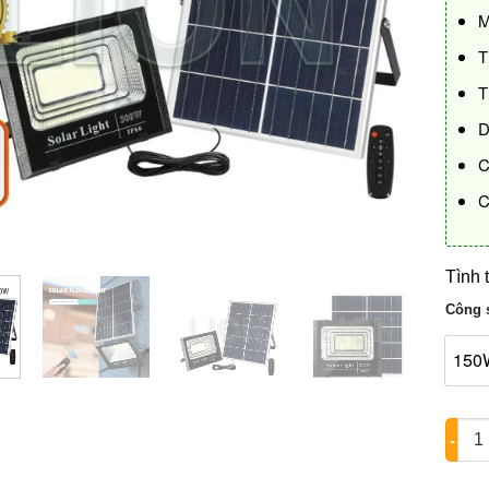
M
T
T
D
C
C
Tình 
Công 
150
Đèn C