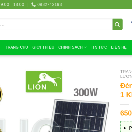
09:00 - 18:00
0932742163
TRANG CHỦ
GIỚI THIỆU
CHÍNH SÁCH
TIN TỨC
LIÊN HỆ
TRAN
LƯỢN
Đèn
1 
650
P