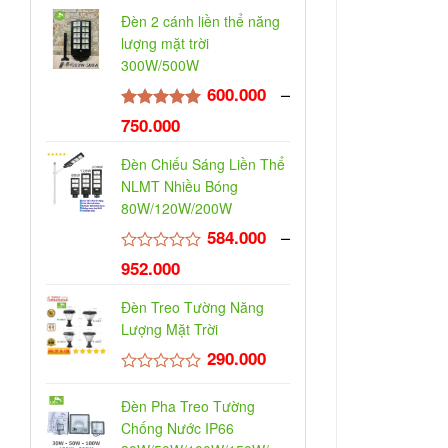
Đèn 2 cánh liền thể năng
lượng mặt trời
300W/500W
–
600.000
₫
Được xếp
750.000
₫
hạng
5.00
5 sao
Đèn Chiếu Sáng Liền Thể
NLMT Nhiều Bóng
80W/120W/200W
–
584.000
₫
Được
952.000
₫
xếp
hạng
Đèn Treo Tường Năng
0
5
Lượng Mặt Trời
sao
290.000
₫
Được
xếp
Đèn Pha Treo Tường
hạng
Chống Nước IP66
0
5