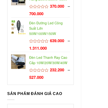
sao
–
370.000
₫
Được
700.000
₫
xếp
hạng
Đèn Đường Led Công
0
5
Suất Lớn
sao
50W/100W/150W
–
639.000
₫
Được
1.311.000
₫
xếp
hạng
Đèn Led Thanh Ray Cao
0
5
Cấp 10W/20W/30W/40W
sao
–
232.200
₫
Được
527.000
₫
xếp
hạng
0
5
SẢN PHẨM ĐÁNH GIÁ CAO
sao