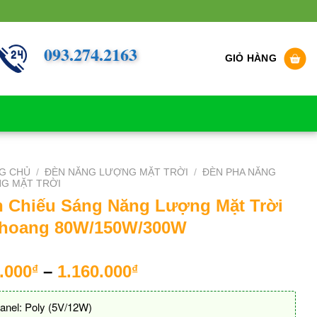
093.274.2163
GIỎ HÀNG
G CHỦ
/
ĐÈN NĂNG LƯỢNG MẶT TRỜI
/
ĐÈN PHA NĂNG
G MẶT TRỜI
 Chiếu Sáng Năng Lượng Mặt Trời
Khoang 80W/150W/300W
.000
–
1.160.000
₫
₫
anel: Poly (5V/12W)