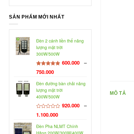
SẢN PHẨM MỚI NHẤT
Đèn 2 cánh liền thể năng
lượng mặt trời
300W/500W
–
600.000
₫
Được xếp
750.000
₫
hạng
5.00
5 sao
Đèn đường bàn chải năng
lượng mặt trời
MÔ TẢ
400W/500W
–
920.000
₫
Được
1.100.000
₫
xếp
hạng
Đèn Pha NLMT Chính
0
5
Hãng 200W/300W/400W