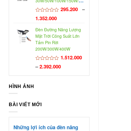
30W/50W/100W/150W/200W
sao
–
295.200
₫
Được
1.352.000
₫
xếp
hạng
Đèn Đường Năng Lượng
0
5
Mặt Trời Công Suất Lớn
sao
Tấm Pin Rời
200W/300W/400W
1.512.000
₫
Được
–
2.392.000
₫
xếp
hạng
0
5
HÌNH ẢNH
sao
BÀI VIẾT MỚI
Những lợi ích của đèn năng